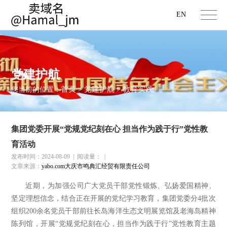
EN
党建护航
首页
党建护航
教育实践
您当前的位置：
>
>
集团党委开展“党规党纪刻在心 担当作为践于行”党性教
育活动
发布时间：2024-08-09
|
阅读量：
|
文章来源：
yabo.com大庆市鸣典汇经贸有限责任公司
近期，为加强公司广大党员干部党性锻炼、弘扬爱国精神、
坚定理想信念，结合正在开展的党纪学习教育，集团党委分4批次
组织200余名党员干部前往长岛海洋生态文明展览馆及老海岛精神
陈列馆，开展“党规党纪刻在心，担当作为践于行”党性教育主题